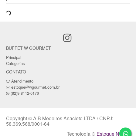
BUFFET W GOURMET
Principal
Categorias
CONTATO
Atendimento
estoque@wgourmet.com.br
(82)9.8112-0176
Copyright © A B Medeiros Anacleto LTDA / CNPJ:
58.369.568/0001-64
Tecnologia ©
Estoque NOW
.