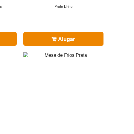
as
Prato Linho
Alugar